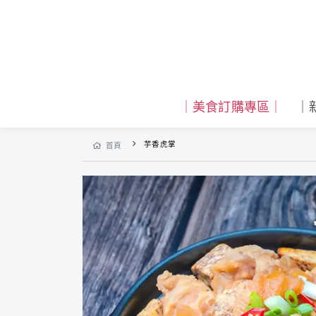
｜美食訂購專區｜
｜
芋香虎掌
首頁