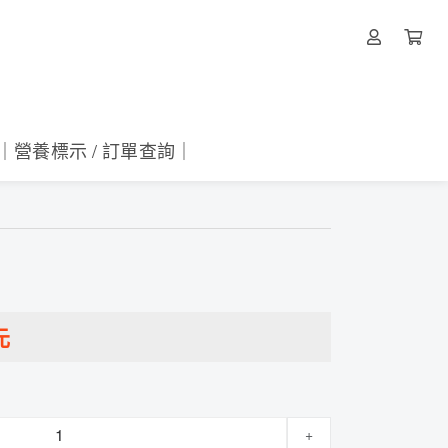
｜營養標示 / 訂單查詢｜
元
+