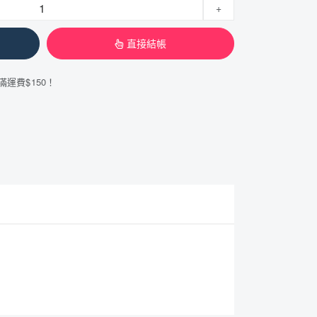
+
直接結帳
滿運費$150！