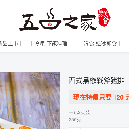
新品上市｜
｜冷凍-下飯料理｜
｜冷食-退冰即食｜
西式黑椒戰斧豬排
現在特價只要
120
一包2支裝
250克